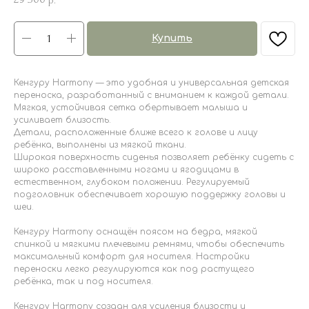
Купить
Кенгуру Harmony — это удобная и универсальная детская
переноска, разработанный с вниманием к каждой детали.
Мягкая, устойчивая сетка обертывает малыша и
усиливает близость.
Детали, расположенные ближе всего к голове и лицу
ребёнка, выполнены из мягкой ткани.
Широкая поверхность сиденья позволяет ребёнку сидеть с
широко расставленными ногами и ягодицами в
естественном, глубоком положении. Регулируемый
подголовник обеспечивает хорошую поддержку головы и
шеи.
Кенгуру Harmony оснащён поясом на бедра, мягкой
спинкой и мягкими плечевыми ремнями, чтобы обеспечить
максимальный комфорт для носителя. Настройки
переноски легко регулируются как под растущего
ребёнка, так и под носителя.
Кенгуру Harmony создан для усиления близости и