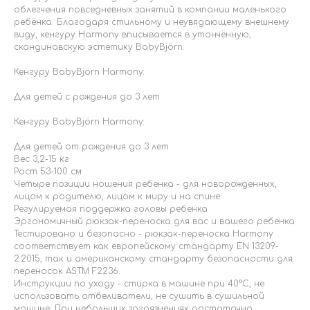
облегчения повседневных занятий в компании маленького
ребёнка. Благодаря стильному и неувядающему внешнему
виду, кенгуру Harmony вписывается в утончённую,
скандинавскую эстетику BabyBjörn.
Кенгуру BabyBjörn Harmony:
Для детей с рождения до 3 лет
Кенгуру BabyBjörn Harmony:
Для детей от рождения до 3 лет
Вес 3,2-15 кг
Рост 53-100 см
Четыре позиции ношения ребенка - для новорожденных,
лицом к родителю, лицом к миру и на спине.
Регулируемая поддержка головы ребенка
Эргономичный рюкзак-переноска для вас и вашего ребенка
Тестировано и безопасно - рюкзак-переноска Harmony
соответствует как европейскому стандарту EN 13209-
2:2015, так и американскому стандарту безопасности для
переносок ASTM F2236.
Инструкции по уходу - стирка в машине при 40°C, не
использовать отбеливатели, не сушить в сушильной
машине. При небольших загрязнениях достаточно