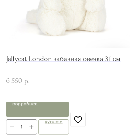
Jellycat London забавная овечка 31 см
C
к
e
6 550
Ср
р.
3
подробнее
купить