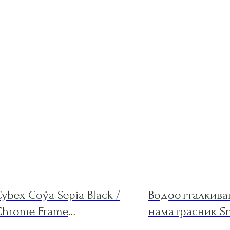
ybex Coÿa Sepia Black /
Водоотталкив
Chrome Frame
наматрасник Sn
прогулочная коляска
Studio