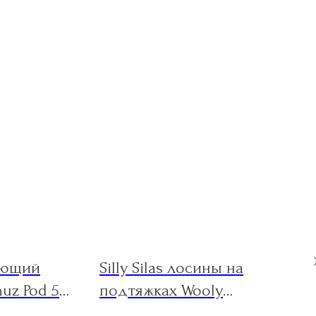
ающий
Silly Silas лосины на
uz Pod 5 /
подтяжках Wooly
Espresso Footless