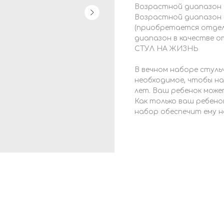
Возрастной диапазон с 
Возрастной диапазон 
(приобретается отдельн
диапазон в качестве от
СТУЛ НА ЖИЗНЬ
В вечном наборе стульч
необходимое, чтобы на
лет. Ваш ребенок может
Как только ваш ребено
набор обеспечит ему н