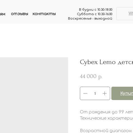
В будни с 10.30-18.00
W
отзывы
контакты
ям
Суббота с 10.30-16.00
Воскресенье - выходной
Cybex Lemo детски
44 000
р.
Купи
От рождения до 99 лет
Технические характери
Возрастной диапазон с