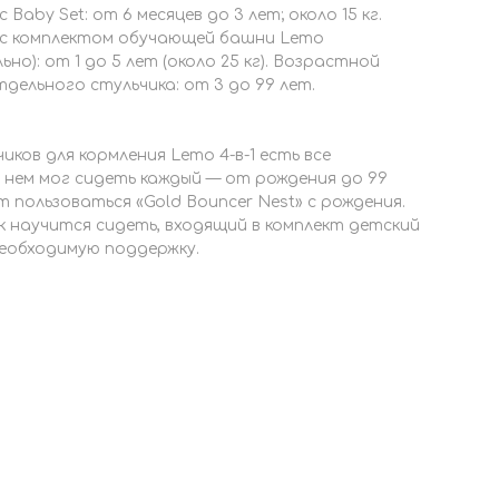
Baby Set: от 6 месяцев до 3 лет; около 15 кг.
с комплектом обучающей башни Lemo
о): от 1 до 5 лет (около 25 кг). Возрастной
дельного стульчика: от 3 до 99 лет.
иков для кормления Lemo 4-в-1 есть все
 нем мог сидеть каждый — от рождения до 99
 пользоваться «Gold Bouncer Nest» с рождения.
к научится сидеть, входящий в комплект детский
еобходимую поддержку.