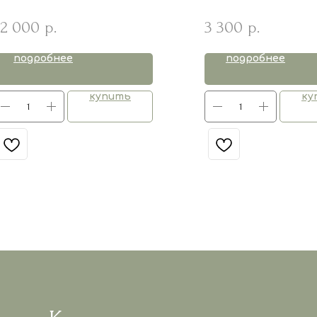
52 000
3 300
р.
р.
подробнее
подробнее
купить
ку