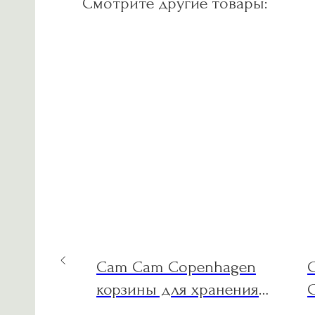
Смотрите другие товары:
d Special
Cam Cam Copenhagen
C
hecket
корзины для хранения
дтяжках
Carousel