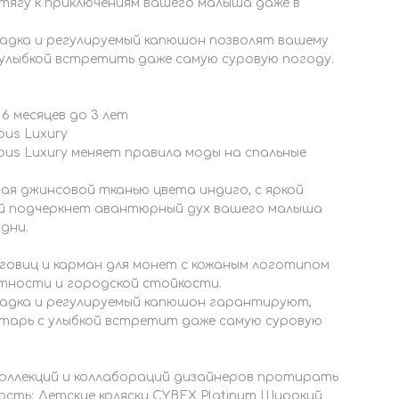
тягу к приключениям вашего малыша даже в
ладка и регулируемый капюшон позволят вашему
улыбкой встретить даже самую суровую погоду.
6 месяцев до 3 лет
ous Luxury
ious Luxury меняет правила моды на спальные
ная джинсовой тканью цвета индиго, с яркой
й подчеркнет авантюрный дух вашего малыша
дни.
говиц и карман для монет с кожаным логотипом
тности и городской стойкости.
ладка и регулируемый капюшон гарантируют,
нтарь с улыбкой встретит даже самую суровую
коллекций и коллабораций дизайнеров протирать
сть: Детские коляски CYBEX Platinum Широкий