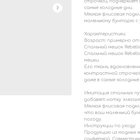
строчкой, подчеркнёт 
самые холодные дни.
Мягкая флисовая подк
маленькому бунтарю с 
Характеристики:
Возраст: примерно от 
Спальный мешок Rebelli
Спальный мешок Rebell
мешки.
Его ткань, вдохновлен
контрастной строчко
даже в самые холодные 
Имитация стальных пу
добавят нотку элеган
Мягкая флисовая подк
что ваш маленький бу
погоду.
Инструкции по уходу:
Продукцию из модных 
салфеткой. Совместимо