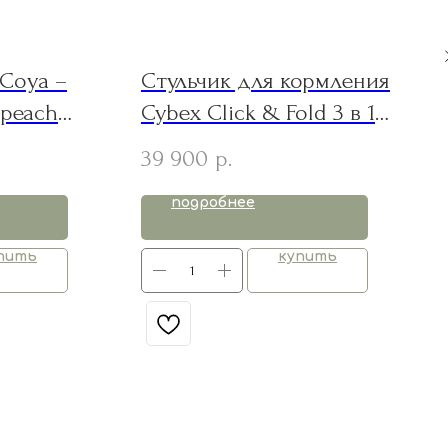
 Coya –
Стульчик для кормления
 peach
Cybex Click & Fold 3 в 1
Frame)
white
39 900
р.
подробнее
пить
купить