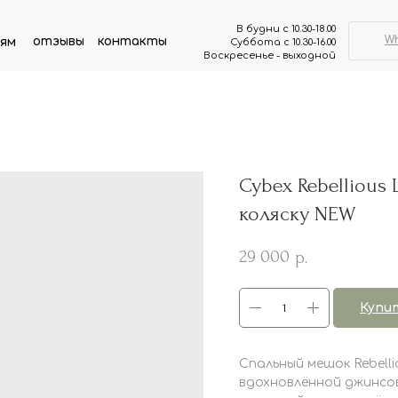
В будни с 10.30-18.00
W
отзывы
контакты
ям
Суббота с 10.30-16.00
Воскресенье - выходной
Cybex Rebellious
коляску NEW
29 000
р.
Купи
Спальный мешок Rebelli
вдохновлённой джинсо