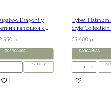
ugaboo Dragonfly
Cybex Platinum
летний капюшон с
Style Collection
москитной сеткой Cherry
pink (Rosegold 
2 950
65 900
р.
р.
Red
подробнее
подробнее
купить
ку