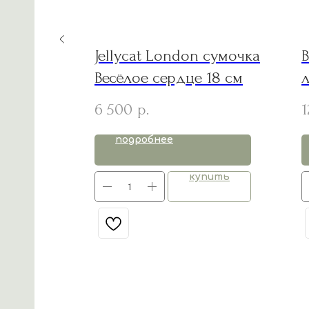
суды
Jellycat London сумочка
B
t Blossom
Весёлое сердце 18 см
6 500
1
р.
подробнее
пить
купить