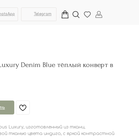
hatsApp
Telegram
 Luxury Denim Blue тёплый конверт в
ть
ous Luxury, изготовленный из ткани,
вой тканью цвета индиго, с яркой контрастной