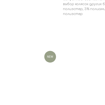
выбор колясок других 
полиэстер, 3% полиами
полиэстер
NEW