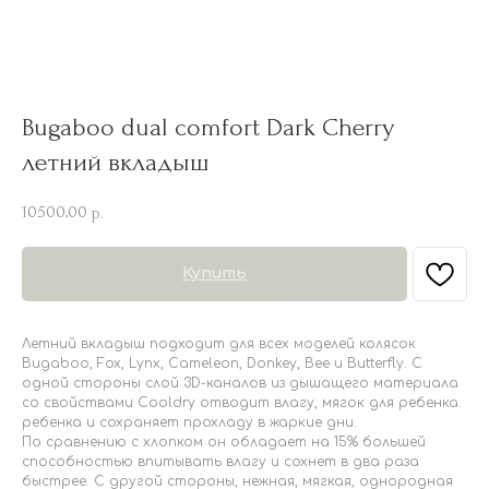
Bugaboo dual comfort Dark Cherry
летний вкладыш
10500,00
р.
Купить
Летний вкладыш подходит для всех моделей колясок
Bugaboo, Fox, Lynx, Cameleon, Donkey, Bee и Butterfly. С
одной стороны слой 3D-каналов из дышащего материала
со свойствами Cooldry отводит влагу, мягок для ребенка.
ребенка и сохраняет прохладу в жаркие дни.
По сравнению с хлопком он обладает на 15% большей
способностью впитывать влагу и сохнет в два раза
быстрее. С другой стороны, нежная, мягкая, однородная