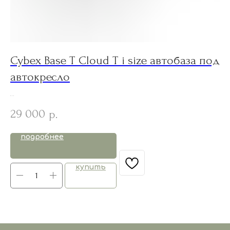
Cybex Base T Cloud T i size автобаза под
S
автокресло
3
29 000
р.
подробнее
купить