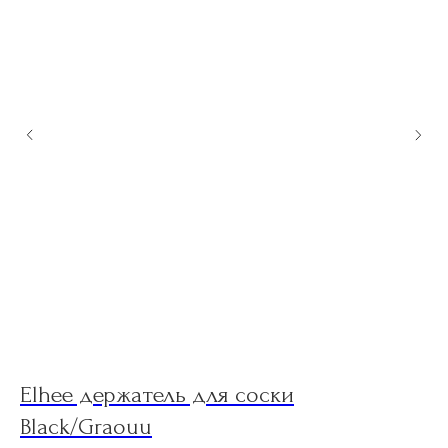
Elhee держатель для соски
E
Black/Graouu