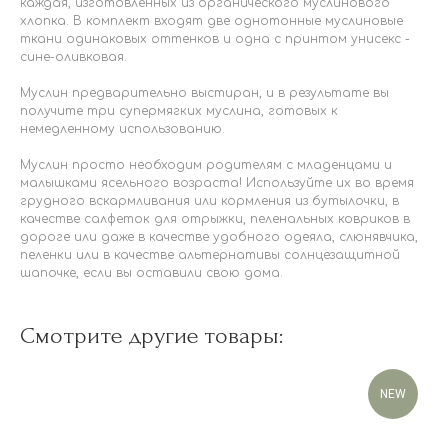
каждая, изготовленных из органического муслинового
хлопка. В комплект входят две однотонные муслиновые
ткани одинаковых оттенков и одна с принтом унисекс -
сине-оливковая.
Муслин предварительно выстиран, и в результате вы
получите три супермягких муслина, готовых к
немедленному использованию.
Муслин просто необходим родителям с младенцами и
малышками ясельного возраста! Используйте их во время
грудного вскармливания или кормления из бутылочки, в
качестве салфеток для отрыжки, пеленальных ковриков в
дороге или даже в качестве удобного одеяла, слюнявчика,
пеленки или в качестве альтернативы солнцезащитной
шапочке, если вы оставили свою дома.
Смотрите другие товары:
NEW