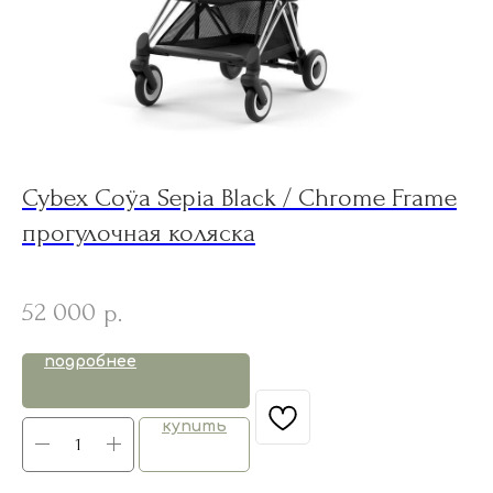
Cybex Coÿa Sepia Black / Chrome Frame
E
прогулочная коляска
1
52 000
5
р.
подробнее
купить