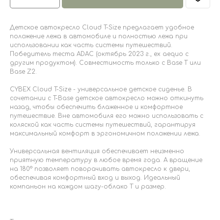
Детское автокресло Cloud T-Size предлагает удобное
положение лежа в автомобиле и полностью лежа при
использовании как часть системы путешествий.
Победитель теста ADAC (октябрь 2023 г., ex aequo с
другим продуктом). Совместимость только с Base T или
Base Z2.
CYBEX Cloud T-Size - универсальное детское сиденье. В
сочетании с T-Base детское автокресло можно откинуть
назад, чтобы обеспечить блаженное и комфортное
путешествие. Вне автомобиля его можно использовать с
коляской как часть системы путешествий, гарантируя
максимальный комфорт в эргономичном положении лежа.
Универсальная вентиляция обеспечивает неизменно
приятную температуру в любое время года. А вращение
на 180° позволяет поворачивать автокресло к двери,
обеспечивая комфортный вход и выход. Идеальный
компаньон на каждом шагу-облако Т и размер.