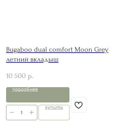
Bugaboo dual comfort Moon Grey
S
летний вкладыш
T
10 500
7
р.
подробнее
купить