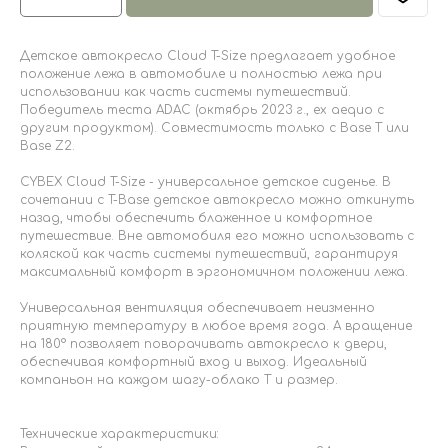
Детское автокресло Cloud T-Size предлагает удобное
положение лежа в автомобиле и полностью лежа при
использовании как часть системы путешествий.
Победитель теста ADAC (октябрь 2023 г., ex aequo с
другим продуктом). Совместимость только с Base T или
Base Z2.
CYBEX Cloud T-Size - универсальное детское сиденье. В
сочетании с T-Base детское автокресло можно откинуть
назад, чтобы обеспечить блаженное и комфортное
путешествие. Вне автомобиля его можно использовать с
коляской как часть системы путешествий, гарантируя
максимальный комфорт в эргономичном положении лежа.
Универсальная вентиляция обеспечивает неизменно
приятную температуру в любое время года. А вращение
на 180° позволяет поворачивать автокресло к двери,
обеспечивая комфортный вход и выход. Идеальный
компаньон на каждом шагу-облако Т и размер.
Технические характеристики: